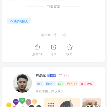
THE END
嫉妒同龄人
喜欢就支持一下吧
点赞
14
分享
收藏
苏老师
关注
0
616
0
7077
7.1W+
家庭幸福，快乐成长