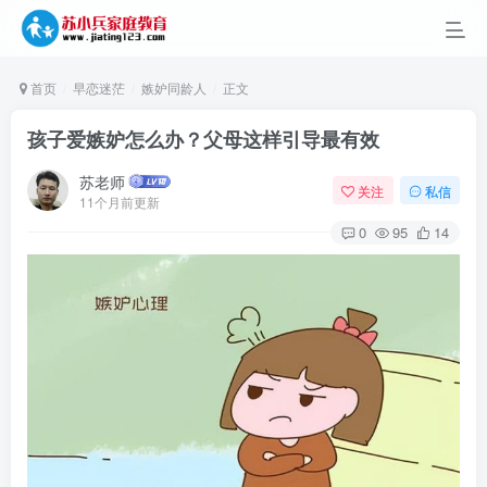
首页
早恋迷茫
嫉妒同龄人
正文
孩子爱嫉妒怎么办？父母这样引导最有效
苏老师
关注
私信
11个月前更新
0
95
14