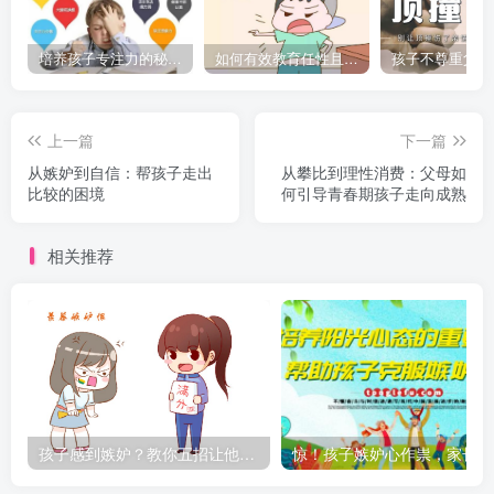
培养孩子专注力的秘密：让他们在学习和生活中如鱼得水的技巧
如何有效教育任性且脾气暴躁的孩子，父母必看的实用指南
上一篇
下一篇
从嫉妒到自信：帮孩子走出
从攀比到理性消费：父母如
比较的困境
何引导青春期孩子走向成熟
相关推荐
孩子感到嫉妒？教你五招让他们找到自信与快乐
惊