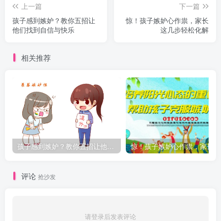
上一篇
下一篇
孩子感到嫉妒？教你五招让
惊！孩子嫉妒心作祟，家长
他们找到自信与快乐
这几步轻松化解
相关推荐
孩子感到嫉妒？教你五招让他们找到自信与快乐
惊
评论
抢沙发
请登录后发表评论