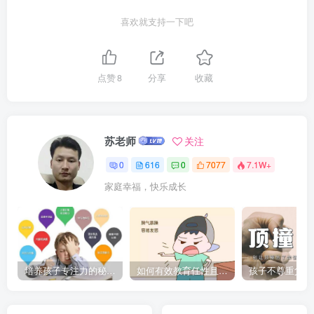
喜欢就支持一下吧
点赞
8
分享
收藏
苏老师
关注
0
616
0
7077
7.1W+
家庭幸福，快乐成长
培养孩子专注力的秘密：让他们在学习和生活中如鱼得水的技巧
如何有效教育任性且脾气暴躁的孩子，父母必看的实用指南