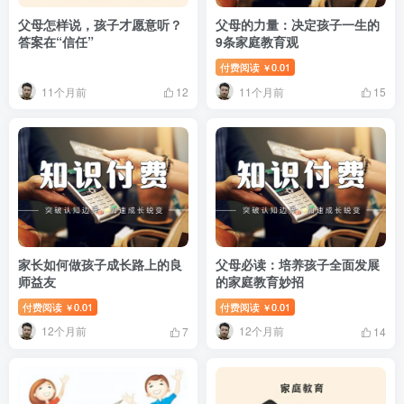
父母怎样说，孩子才愿意听？
父母的力量：决定孩子一生的
答案在“信任”
9条家庭教育观
付费阅读
0.01
￥
11个月前
11个月前
12
15
家长如何做孩子成长路上的良
父母必读：培养孩子全面发展
师益友
的家庭教育妙招
付费阅读
0.01
付费阅读
0.01
￥
￥
12个月前
12个月前
7
14