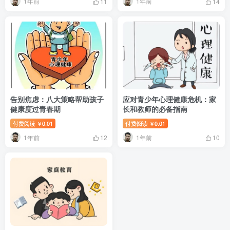
1年前
1年前
11
14
告别焦虑：八大策略帮助孩子
应对青少年心理健康危机：家
健康度过青春期
长和教师的必备指南
付费阅读
0.01
付费阅读
0.01
￥
￥
1年前
1年前
12
10