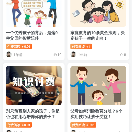
一个优秀孩子的背后，是这9
家庭教育的10条黄金法则，决
种父母的智慧陪伴
定孩子一生的走向！
付费阅读
0.01
付费阅读
1
￥
￥
1年前
1年前
10
9
别只羡慕别人家的孩子，你是
父母如何消除教育分歧？6个
否也在用心培养你的孩子？
实用技巧让孩子受益！
付费阅读
0.01
付费阅读
0.01
￥
￥