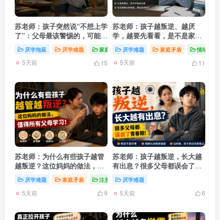
苏老师：孩子突然说“不想上学
苏老师：孩子越叛逆、越厌
了”：父母最该警惕的，可能不
学，越要先看看，是不是家长
是成绩？
太焦虑了？
厌学拖延
厌学难题
家庭矛盾
厌学难题
家庭矛盾
情绪困惑
5天前
5天前
15
11
苏老师：为什么有些孩子越管
苏老师：孩子越叛逆，长大越
越叛逆？这位妈妈的做法，值
有出息？很多父母都误会了青
得所有父母学习！
春期！
厌学难题
家庭矛盾
注意力差
厌学难题
5天前
5天前
9
6