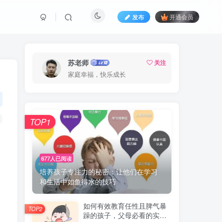
发布
开通会员
苏老师
关注
家庭幸福，快乐成长
TOP1
677人已阅读
培养孩子专注力的秘密：让他们在学习
和生活中如鱼得水的技巧
如何有效教育任性且脾气暴
TOP2
躁的孩子，父母必看的实用