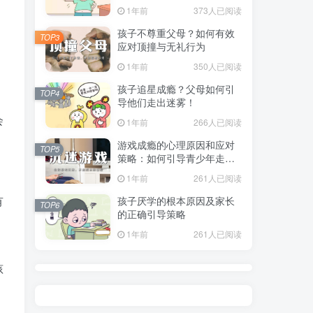
指南
1年前
373人已阅读
孩子不尊重父母？如何有效
TOP3
应对顶撞与无礼行为
1年前
350人已阅读
孩子追星成瘾？父母如何引
TOP4
导他们走出迷雾！
会
1年前
266人已阅读
游戏成瘾的心理原因和应对
TOP5
策略：如何引导青少年走出
虚拟世界？
1年前
261人已阅读
有
孩子厌学的根本原因及家长
TOP6
的正确引导策略
1年前
261人已阅读
孩