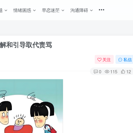
题
情绪困惑
早恋迷茫
沟通障碍
解和引导取代责骂
关注
私信
0
115
12