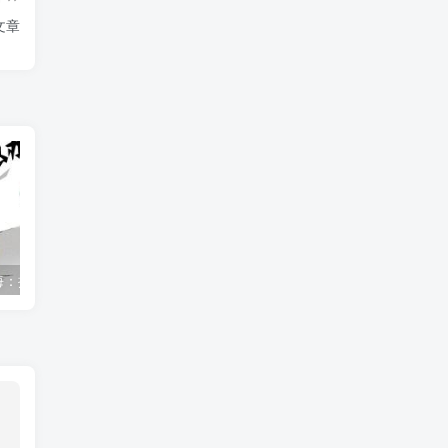
文章
走进青春的心海：探索中小学生早恋的内外因素
面对青少年早恋问题，我们该如何理性应对？