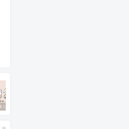
孩子不尊重父母？如何有效应对顶撞与无礼行为
孩子追星成瘾？父母如何引导他们走出迷雾！
游戏成瘾的心理原因和应对策略：如何引导青少年走出虚拟世界？
篇