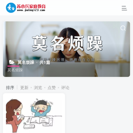
莫名烦躁
共1篇
莫名烦躁
排序
更新
浏览
点赞
评论