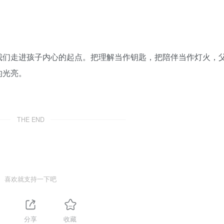
我们走进孩子内心的起点。把理解当作钥匙，把陪伴当作灯火，
的光亮。
THE END
喜欢就支持一下吧
1
分享
收藏