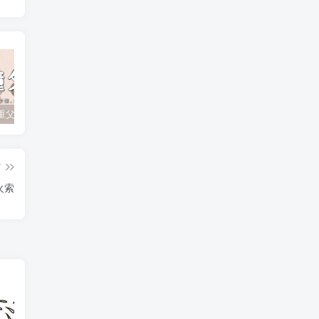
孩子不尊重父母？如何有效应对顶撞与无礼行为
孩子追星成瘾？父母如何引导他们走出迷雾！
孩子厌学的根本原因及家长的正确引导策略
篇
火索