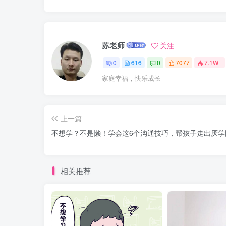
苏老师
关注
0
616
0
7077
7.1W+
家庭幸福，快乐成长
上一篇
不想学？不是懒！学会这6个沟通技巧，帮孩子走出厌学
相关推荐