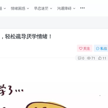
题
情绪困惑
早恋迷茫
沟通障碍
，轻松疏导厌学情绪！
关注
私信
0
71
11