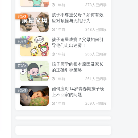
指南
1年前
373人已阅读
孩子不尊重父母？如何有效
TOP3
应对顶撞与无礼行为
1年前
348人已阅读
孩子追星成瘾？父母如何引
TOP4
导他们走出迷雾！
1年前
266人已阅读
孩子厌学的根本原因及家长
TOP5
的正确引导策略
1年前
261人已阅读
如何应对14岁青春期孩子晚
TOP6
上不回家的问题
1年前
259人已阅读