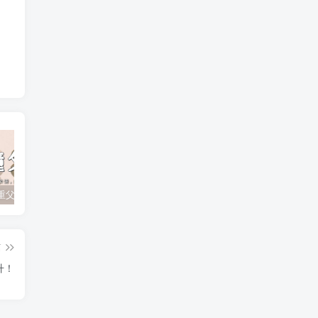
孩子不尊重父母？如何有效应对顶撞与无礼行为
孩子追星成瘾？父母如何引导他们走出迷雾！
孩子厌学的根本原因及家长的正确引导策略
篇
升！