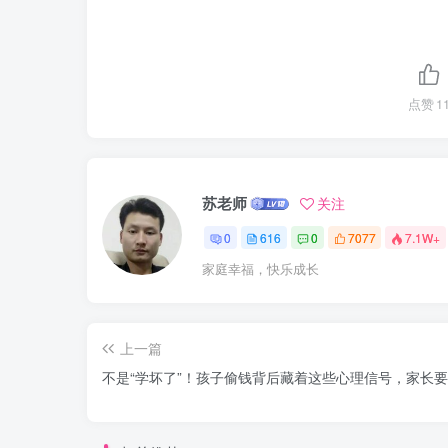
点赞
1
苏老师
关注
0
616
0
7077
7.1W+
家庭幸福，快乐成长
上一篇
不是“学坏了”！孩子偷钱背后藏着这些心理信号，家长