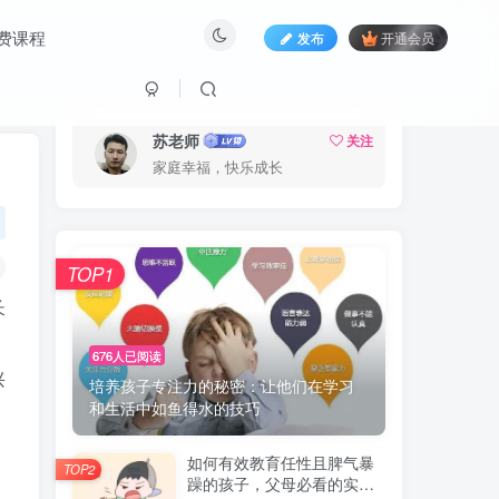
费课程
发布
开通会员
苏老师
关注
家庭幸福，快乐成长
TOP1
长
676人已阅读
兴
培养孩子专注力的秘密：让他们在学习
和生活中如鱼得水的技巧
如何有效教育任性且脾气暴
TOP2
躁的孩子，父母必看的实用