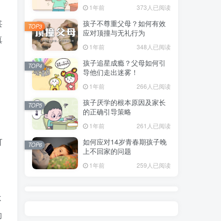
指南
1年前
373人已阅读
甚
孩子不尊重父母？如何有效
TOP3
应对顶撞与无礼行为
真
1年前
348人已阅读
孩子追星成瘾？父母如何引
TOP4
导他们走出迷雾！
1年前
266人已阅读
孩子厌学的根本原因及家长
TOP5
的正确引导策略
1年前
261人已阅读
可
如何应对14岁青春期孩子晚
TOP6
上不回家的问题
1年前
259人已阅读
不
的