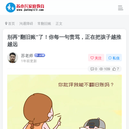
首页
沟通障碍
常翻旧账
正文
别再“翻旧账”了！你每一句责骂，正在把孩子越推
越远
苏老师
关注
私信
1年前更新
0
109
7