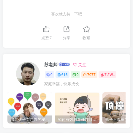
喜欢就支持一下吧
点赞
7
分享
收藏
苏老师
关注
0
616
0
7077
7.2W+
家庭幸福，快乐成长
培养孩子专注力的秘密：让他们在学习和生活中如鱼得水的技巧
如何有效教育任性且脾气暴躁的孩子，父母必看的实用指南