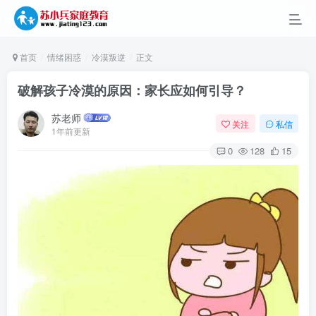
首页
情绪困惑
冷漠叛逆
正文
破解孩子冷漠的原因：家长应如何引导？
苏老师
关注
私信
1年前更新
0
128
15