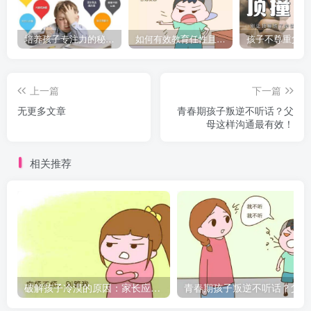
培养孩子专注力的秘密：让他们在学习和生活中如鱼得水的技巧
如何有效教育任性且脾气暴躁的孩子，父母必看的实用指南
上一篇
下一篇
无更多文章
青春期孩子叛逆不听话？父
母这样沟通最有效！
相关推荐
破解孩子冷漠的原因：家长应如何引导？
青