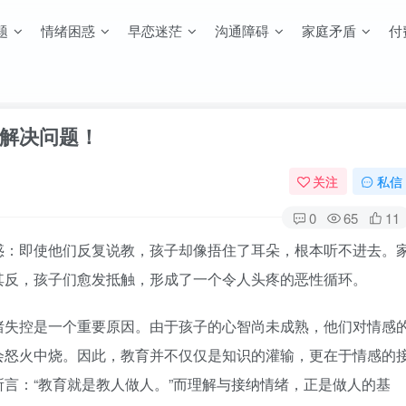
题
情绪困惑
早恋迷茫
沟通障碍
家庭矛盾
付
解决问题！
关注
私信
0
65
11
惑：即使他们反复说教，孩子却像捂住了耳朵，根本听不进去。
其反，孩子们愈发抵触，形成了一个令人头疼的恶性循环。
绪失控是一个重要原因。由于孩子的心智尚未成熟，他们对情感
会怒火中烧。因此，教育并不仅仅是知识的灌输，更在于情感的
言：“教育就是教人做人。”而理解与接纳情绪，正是做人的基