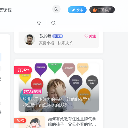
费课程
发布
开通会员
苏老师
关注
家庭幸福，快乐成长
TOP1
家
677人已阅读
培养孩子专注力的秘密：让他们在学习
的
和生活中如鱼得水的技巧
接
如何有效教育任性且脾气暴
TOP2
躁的孩子，父母必看的实用