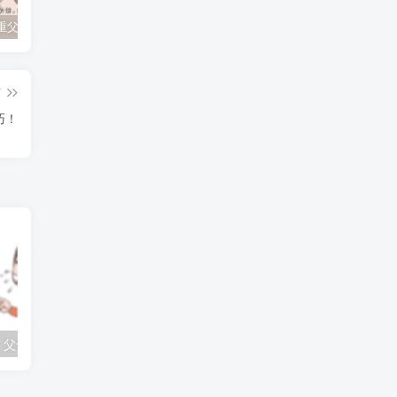
孩子不尊重父母？如何有效应对顶撞与无礼行为
孩子追星成瘾？父母如何引导他们走出迷雾！
孩子厌学的根本原因及家长的正确引导策略
篇
巧！
青春期的挑战：父母如何理解与应对孩子的情绪爆发？
孩子情绪失控怎么办？父母须学会这5大应对技巧！