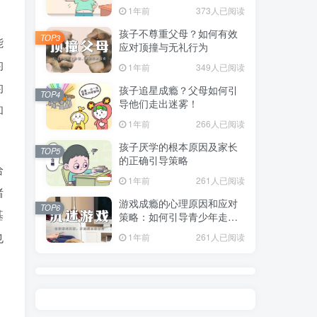
指南
1年前
373人已阅读
孩子不尊重父母？如何有效
TOP3
能
应对顶撞与无礼行为
的
1年前
349人已阅读
的
孩子追星成瘾？父母如何引
TOP4
导他们走出迷雾！
和
1年前
266人已阅读
孩子厌学的根本原因及家长
TOP5
的正确引导策略
给
1年前
261人已阅读
绪
游戏成瘾的心理原因和应对
TOP6
基
策略：如何引导青少年走出
虚拟世界？
也
1年前
261人已阅读
。