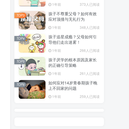
指南
1年前
373人已阅读
孩子不尊重父母？如何有效
TOP3
应对顶撞与无礼行为
1年前
348人已阅读
孩子追星成瘾？父母如何引
TOP4
导他们走出迷雾！
1年前
266人已阅读
孩子厌学的根本原因及家长
TOP5
的正确引导策略
1年前
261人已阅读
如何应对14岁青春期孩子晚
TOP6
上不回家的问题
1年前
259人已阅读