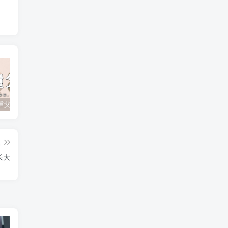
孩子不尊重父母？如何有效应对顶撞与无礼行为
孩子追星成瘾？父母如何引导他们走出迷雾！
孩子厌学的根本原因及家长的正确引导策略
篇
长大