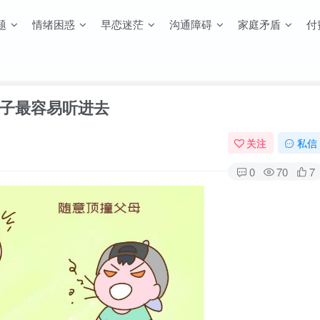
题
情绪困惑
早恋迷茫
沟通障碍
家庭矛盾
付
子最容易听进去
关注
私信
0
70
7