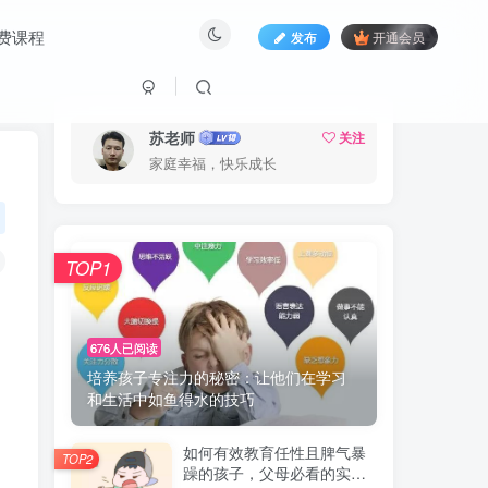
费课程
发布
开通会员
苏老师
关注
家庭幸福，快乐成长
TOP1
676人已阅读
培养孩子专注力的秘密：让他们在学习
和生活中如鱼得水的技巧
如何有效教育任性且脾气暴
TOP2
躁的孩子，父母必看的实用