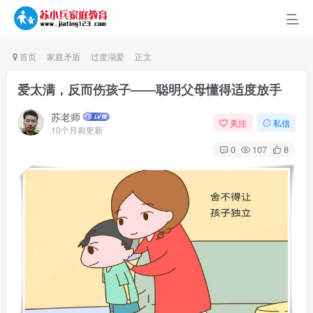
首页
家庭矛盾
过度溺爱
正文
爱太满，反而伤孩子——聪明父母懂得适度放手
苏老师
关注
私信
10个月前更新
0
107
8