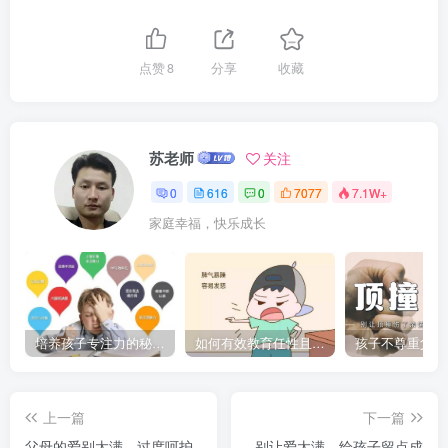
点赞
8
分享
收藏
苏老师
关注
0
616
0
7077
7.1W+
家庭幸福，快乐成长
培养孩子专注力的秘密：让他们在学习和生活中如鱼得水的技巧
如何有效教育任性且脾气暴躁的孩子，父母必看的实用指南
上一篇
下一篇
父母的爱别太满，过度呵护
别让爱太满，给孩子留点成