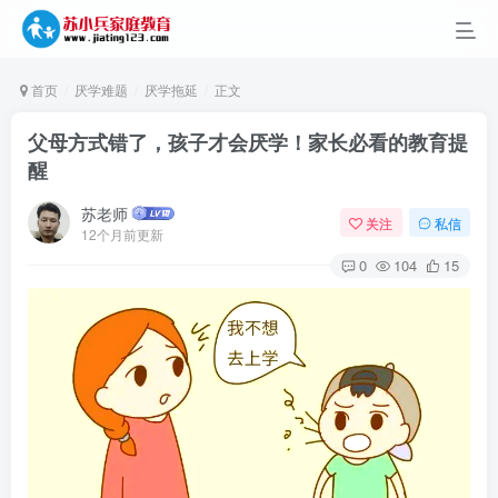
首页
厌学难题
厌学拖延
正文
父母方式错了，孩子才会厌学！家长必看的教育提
醒
苏老师
关注
私信
12个月前更新
0
104
15