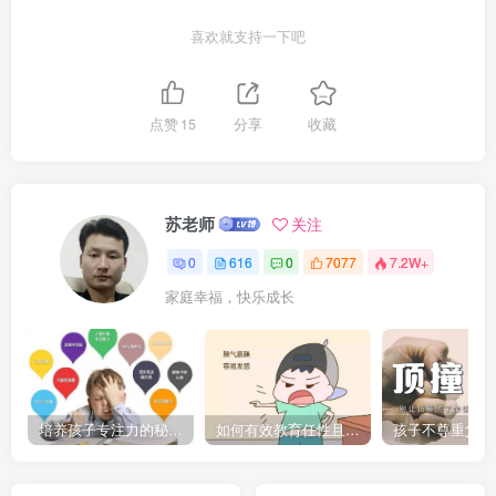
喜欢就支持一下吧
点赞
15
分享
收藏
苏老师
关注
0
616
0
7077
7.2W+
家庭幸福，快乐成长
培养孩子专注力的秘密：让他们在学习和生活中如鱼得水的技巧
如何有效教育任性且脾气暴躁的孩子，父母必看的实用指南