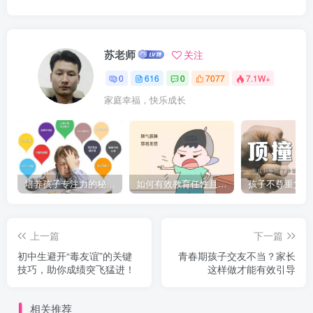
苏老师
关注
0
616
0
7077
7.1W+
家庭幸福，快乐成长
培养孩子专注力的秘密：让他们在学习和生活中如鱼得水的技巧
如何有效教育任性且脾气暴躁的孩子，父母必看的实用指南
上一篇
下一篇
初中生避开“毒友谊”的关键
青春期孩子交友不当？家长
技巧，助你成绩突飞猛进！
这样做才能有效引导
相关推荐