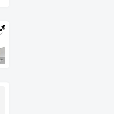
走进青春的心海：探索中小学生早恋的内外因素
面对青少年早恋问题，我们该如何理性应对？