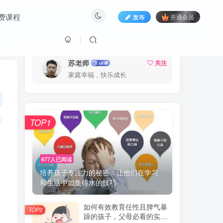
费课程
发布
开通会员
苏老师
关注
家庭幸福，快乐成长
TOP1
677人已阅读
培养孩子专注力的秘密：让他们在学习
和生活中如鱼得水的技巧
如何有效教育任性且脾气暴
TOP2
躁的孩子，父母必看的实用