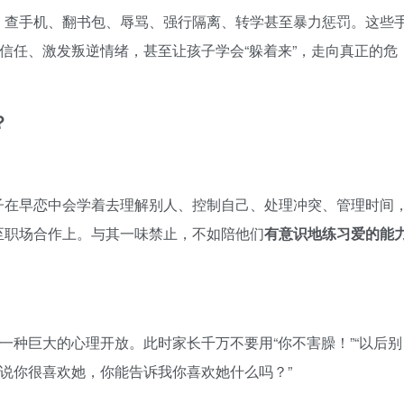
：查手机、翻书包、辱骂、强行隔离、转学甚至暴力惩罚。这些
子信任、激发叛逆情绪，甚至让孩子学会“躲着来”，走向真正的危
？
子在早恋中会学着去理解别人、控制自己、处理冲突、管理时间
至职场合作上。与其一味禁止，不如陪他们
有意识地练习爱的能
一种巨大的心理开放。此时家长千万不要用“你不害臊！”“以后别
你说你很喜欢她，你能告诉我你喜欢她什么吗？”