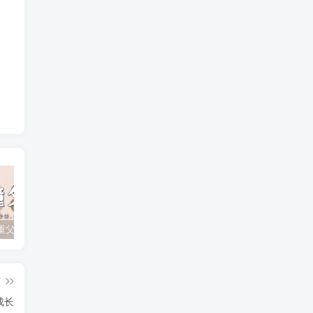
孩子不尊重父母？如何有效应对顶撞与无礼行为
孩子追星成瘾？父母如何引导他们走出迷雾！
孩子厌学的根本原因及家长的正确引导策略
篇
成长