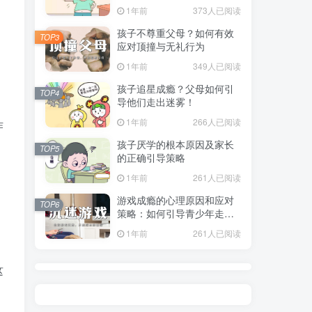
指南
1年前
373人已阅读
孩子不尊重父母？如何有效
TOP3
应对顶撞与无礼行为
1年前
349人已阅读
孩子追星成瘾？父母如何引
TOP4
导他们走出迷雾！
1年前
266人已阅读
作
孩子厌学的根本原因及家长
TOP5
的正确引导策略
1年前
261人已阅读
游戏成瘾的心理原因和应对
TOP6
策略：如何引导青少年走出
虚拟世界？
1年前
261人已阅读
这