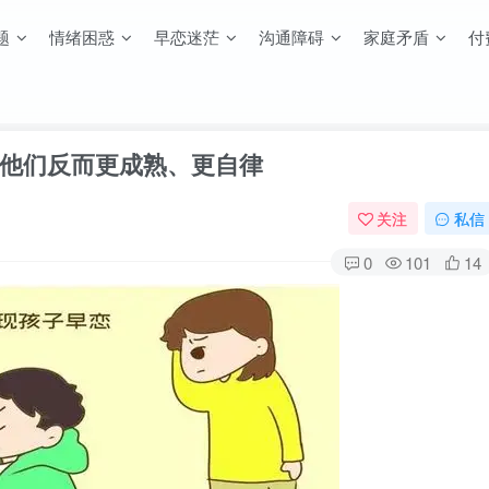
题
情绪困惑
早恋迷茫
沟通障碍
家庭矛盾
付
他们反而更成熟、更自律
关注
私信
0
101
14