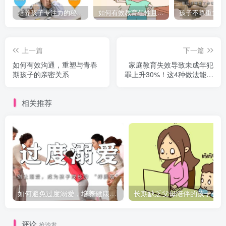
培养孩子专注力的秘密：让他们在学习和生活中如鱼得水的技巧
如何有效教育任性且脾气暴躁的孩子，父母必看的实用指南
上一篇
下一篇
如何有效沟通，重塑与青春
家庭教育失效导致未成年犯
期孩子的亲密关系
罪上升30%！这4种做法能帮
孩子远离犯罪歧途！
相关推荐
如何避免过度溺爱，培养健康的孩子
长期
评论
抢沙发