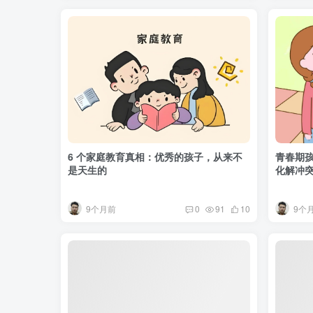
6 个家庭教育真相：优秀的孩子，从来不
青春期孩
是天生的
化解冲
9个月前
9个
0
91
10