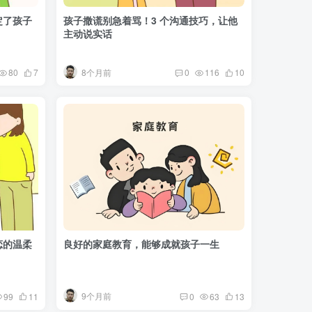
定了孩子
孩子撒谎别急着骂！3 个沟通技巧，让他
主动说实话
8个月前
80
7
0
116
10
恋的温柔
良好的家庭教育，能够成就孩子一生
9个月前
99
11
0
63
13