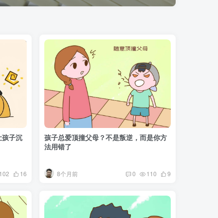
让孩子沉
孩子总爱顶撞父母？不是叛逆，而是你方
法用错了
8个月前
102
16
0
110
9