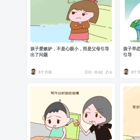
孩子爱嫉妒，不是心眼小，而是父母引导
孩子早
出了问题
引导
8个月前
8个
0
62
6