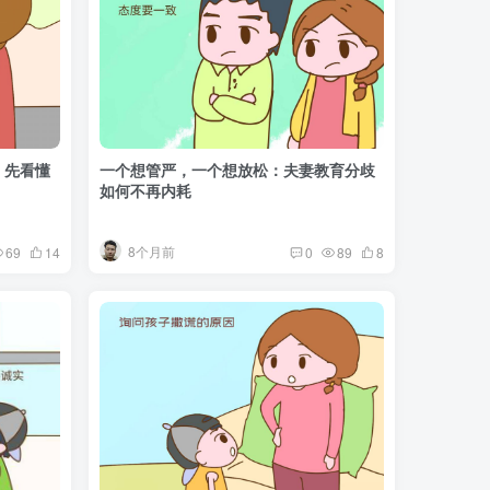
，先看懂
一个想管严，一个想放松：夫妻教育分歧
如何不再内耗
8个月前
69
14
0
89
8