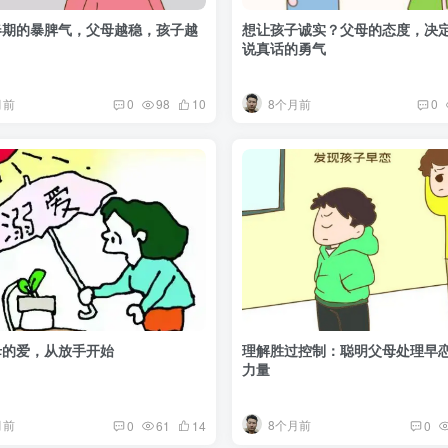
春期的暴脾气，父母越稳，孩子越
想让孩子诚实？父母的态度，决
说真话的勇气
月前
8个月前
0
98
10
0
母的爱，从放手开始
理解胜过控制：聪明父母处理早
力量
月前
8个月前
0
61
14
0