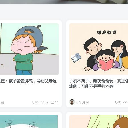
失控：孩子爱发脾气，聪明父母这
手机不离手、熬夜偷偷玩，真正
迷的，可能不是手机本身
月前
6个月前
0
89
11
0