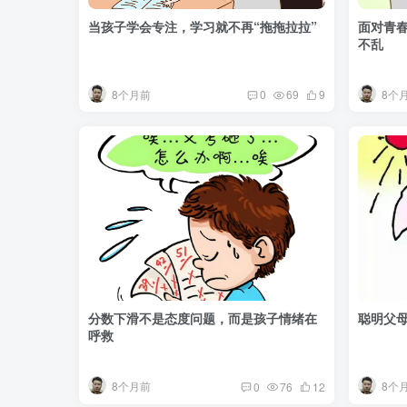
当孩子学会专注，学习就不再“拖拖拉拉”
面对青
不乱
8个月前
8个
0
69
9
分数下滑不是态度问题，而是孩子情绪在
聪明父
呼救
8个月前
8个
0
76
12