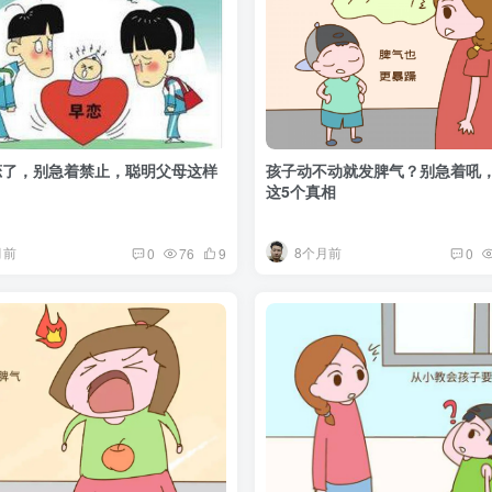
恋了，别急着禁止，聪明父母这样
孩子动不动就发脾气？别急着吼
这5个真相
月前
8个月前
0
76
9
0