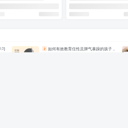
学习
如何有效教育任性且脾气暴躁的孩子，
2
父母必看的实用指南
走出
孩子厌学的根本原因及家长的正确引导
5
策略
加载更多