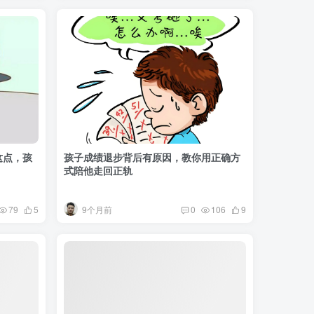
这点，孩
孩子成绩退步背后有原因，教你用正确方
式陪他走回正轨
9个月前
79
5
0
106
9