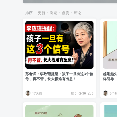
排序
更新
浏览
点赞
评论
苏老师：李玫瑾提醒：孩子一旦有这3个信
越吼越
号，再不管，长大很难有出息！
样引导
17天前
6个
0
36
6