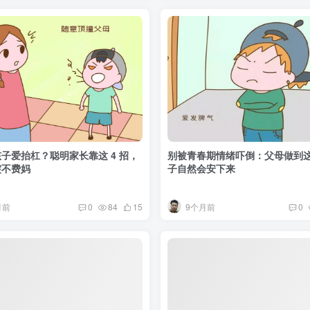
子爱抬杠？聪明家长靠这 4 招，
别被青春期情绪吓倒：父母做到
突不费妈
子自然会安下来
月前
9个月前
0
84
15
0