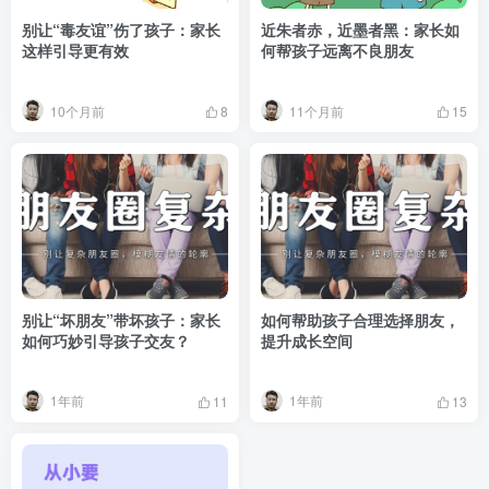
别让“毒友谊”伤了孩子：家长
近朱者赤，近墨者黑：家长如
这样引导更有效
何帮孩子远离不良朋友
10个月前
11个月前
8
15
别让“坏朋友”带坏孩子：家长
如何帮助孩子合理选择朋友，
如何巧妙引导孩子交友？
提升成长空间
1年前
1年前
11
13