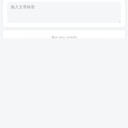
Are you ready
暂无发布权限
友链申请
免责声明
广告合作
关于我们
Copyright © 2025 ·
苏小兵家庭教育
湘ICP备15007738号-10