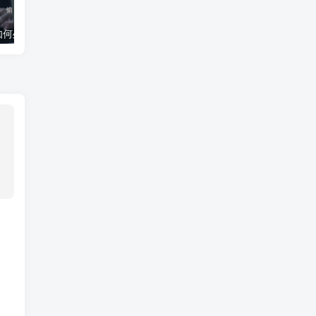
孩子偷盗行为如何处理？揭秘科学应对策略与真实案例
孩子夜不归宿，你真的知道背后的原因吗？作为父母，你该如何应对！