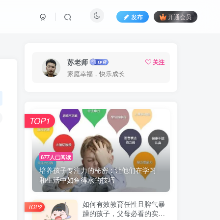
发布
开通会员
苏老师
关注
家庭幸福，快乐成长
TOP1
677人已阅读
培养孩子专注力的秘密：让他们在学习
和生活中如鱼得水的技巧
如何有效教育任性且脾气暴
TOP2
躁的孩子，父母必看的实用