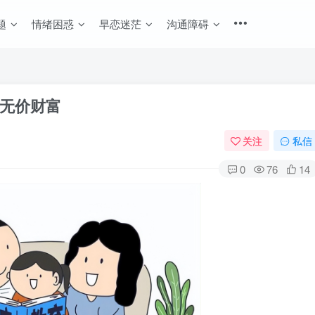
题
情绪困惑
早恋迷茫
沟通障碍
无价财富
关注
私信
0
76
14