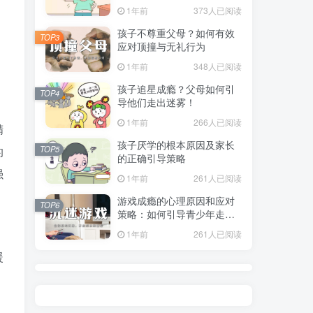
指南
1年前
373人已阅读
孩子不尊重父母？如何有效
TOP3
应对顶撞与无礼行为
1年前
348人已阅读
孩子追星成瘾？父母如何引
TOP4
导他们走出迷雾！
1年前
266人已阅读
精
孩子厌学的根本原因及家长
的
TOP5
的正确引导策略
强
1年前
261人已阅读
游戏成瘾的心理原因和应对
TOP6
策略：如何引导青少年走出
虚拟世界？
1年前
261人已阅读
暖
。