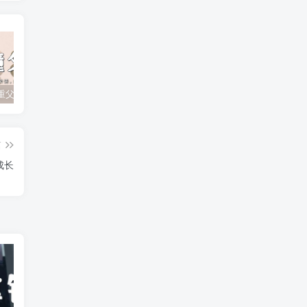
孩子不尊重父母？如何有效应对顶撞与无礼行为
孩子追星成瘾？父母如何引导他们走出迷雾！
孩子厌学的根本原因及家长的正确引导策略
篇
成长