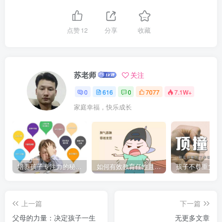
点赞
12
分享
收藏
苏老师
关注
0
616
0
7077
7.1W+
家庭幸福，快乐成长
培养孩子专注力的秘密：让他们在学习和生活中如鱼得水的技巧
如何有效教育任性且脾气暴躁的孩子，父母必看的实用指南
上一篇
下一篇
父母的力量：决定孩子一生
无更多文章