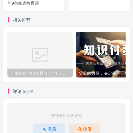
的9条家庭教育观
相关推荐
父母如何消除教育分歧？6个实用技巧让孩子受益！
父
评论
抢沙发
请登录后发表评论
登录
注册