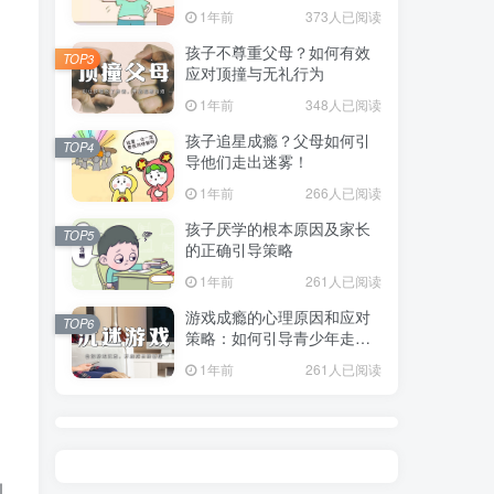
指南
1年前
373人已阅读
孩子不尊重父母？如何有效
TOP3
应对顶撞与无礼行为
1年前
348人已阅读
孩子追星成瘾？父母如何引
TOP4
导他们走出迷雾！
1年前
266人已阅读
孩子厌学的根本原因及家长
TOP5
的正确引导策略
1年前
261人已阅读
游戏成瘾的心理原因和应对
TOP6
策略：如何引导青少年走出
虚拟世界？
1年前
261人已阅读
引