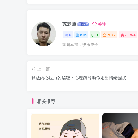
苏老师
关注
0
616
0
7077
7.1W+
家庭幸福，快乐成长
上一篇
释放内心压力的秘密：心理疏导助你走出情绪困扰
相关推荐