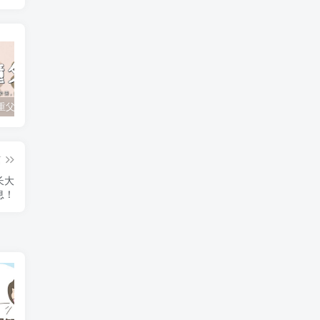
孩子不尊重父母？如何有效应对顶撞与无礼行为
孩子追星成瘾？父母如何引导他们走出迷雾！
孩子厌学的根本原因及家长的正确引导策略
篇
长大
息！