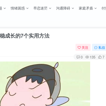
题
情绪困惑
早恋迷茫
沟通障碍
家庭矛盾
付
稳成长的7个实用方法
关注
私信
0
135
7