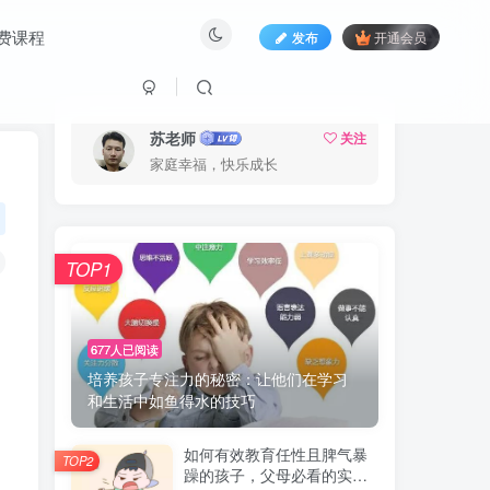
费课程
发布
开通会员
苏老师
关注
家庭幸福，快乐成长
TOP1
677人已阅读
培养孩子专注力的秘密：让他们在学习
和生活中如鱼得水的技巧
如何有效教育任性且脾气暴
TOP2
躁的孩子，父母必看的实用