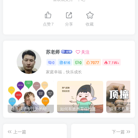
点赞
7
分享
收藏
苏老师
关注
0
616
0
7077
7.1W+
家庭幸福，快乐成长
培养孩子专注力的秘密：让他们在学习和生活中如鱼得水的技巧
如何有效教育任性且脾气暴躁的孩子，父母必看的实用指南
上一篇
下一篇