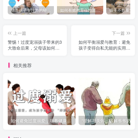
培养孩子专注力的秘密：让他们在学习和生活中如鱼得水的技巧
如何有效教育任性且脾气暴躁的孩子，父母必看的实用指南
上一篇
下一篇
警惕！过度宠溺孩子带来的3
如何平衡溺爱与教育：避免
大致命后果，父母该如何理
孩子变得自私无能的实用指
智应对？
南
相关推荐
如何避免过度溺爱，培养健康的孩子
“理解与关怀：破解爷爷奶奶溺爱对孩