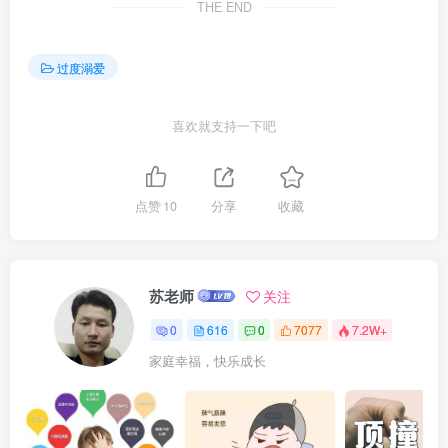
THE END
过度溺爱
喜欢就支持一下吧
点赞
10
分享
收藏
苏老师
关注
0
616
0
7077
7.2W+
家庭幸福，快乐成长