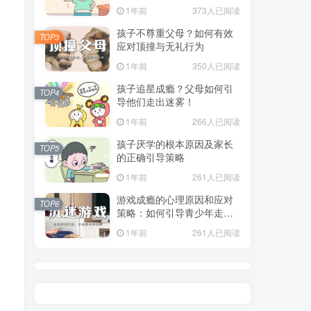
指南
1年前
373人已阅读
孩子不尊重父母？如何有效
TOP3
应对顶撞与无礼行为
1年前
350人已阅读
孩子追星成瘾？父母如何引
TOP4
导他们走出迷雾！
1年前
266人已阅读
孩子厌学的根本原因及家长
TOP5
的正确引导策略
1年前
261人已阅读
；
游戏成瘾的心理原因和应对
TOP6
策略：如何引导青少年走出
虚拟世界？
。
1年前
261人已阅读