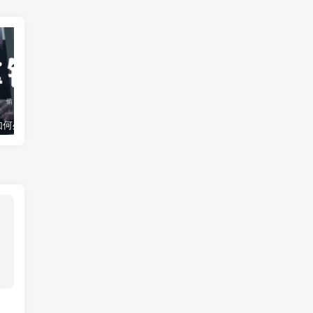
孩子偷盗行为如何处理？揭秘科学应对策略与真实案例
孩子夜不归宿，你真的知道背后的原因吗？作为父母，你该如何应对！