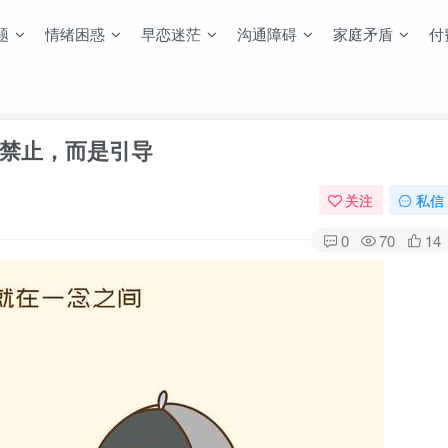
题
情绪困惑
早恋迷茫
沟通障碍
家庭矛盾
付
禁止，而是引导
关注
私信
0
70
14