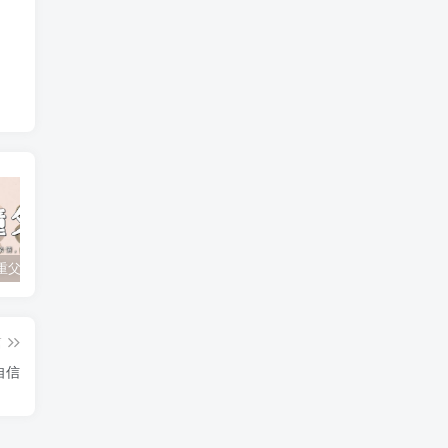
孩子不尊重父母？如何有效应对顶撞与无礼行为
孩子追星成瘾？父母如何引导他们走出迷雾！
孩子厌学的根本原因及家长的正确引导策略
篇
自信