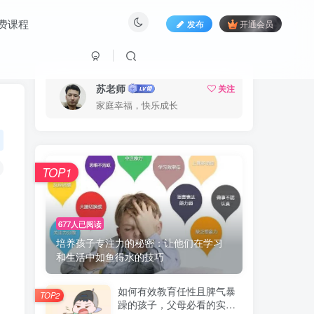
费课程
发布
开通会员
苏老师
关注
家庭幸福，快乐成长
TOP1
677人已阅读
培养孩子专注力的秘密：让他们在学习
和生活中如鱼得水的技巧
如何有效教育任性且脾气暴
TOP2
躁的孩子，父母必看的实用