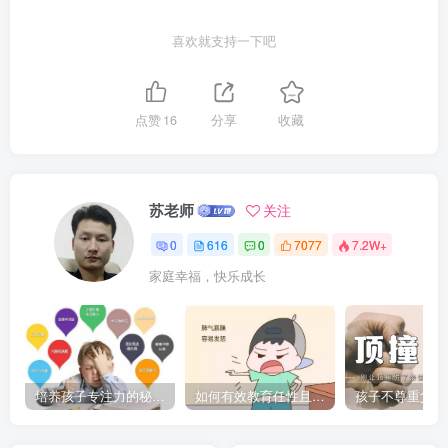
喜欢就支持一下吧
点赞
16
分享
收藏
苏老师
关注
0
616
0
7077
7.2W+
家庭幸福，快乐成长
培养孩子专注力的秘密：让他们在学习和生活中如鱼得水的技巧
如何有效教育任性且脾气暴躁的孩子，父母必看的实用指南