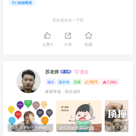
抽烟喝酒
喜欢就支持一下吧
点赞
5
分享
收藏
苏老师
关注
0
616
0
7077
7.2W+
家庭幸福，快乐成长
培养孩子专注力的秘密：让他们在学习和生活中如鱼得水的技巧
如何有效教育任性且脾气暴躁的孩子，父母必看的实用指南