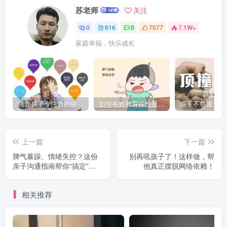
苏老师
关注
0
616
0
7077
7.1W+
家庭幸福，快乐成长
培养孩子专注力的秘密：让他们在学习和生活中如鱼得水的技巧
如何有效教育任性且脾气暴躁的孩子，父母必看的实用指南
上一篇
下一篇
脾气暴躁、情绪失控？这份
别再吼孩子了！这样做，帮
亲子沟通指南帮你“搞定”难
他真正摆脱网络依赖！
带的孩子
相关推荐