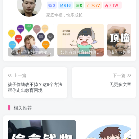
0
616
0
7077
7.1W+
家庭幸福，快乐成长
培养孩子专注力的秘密：让他们在学习和生活中如鱼得水的技巧
如何有效教育任性且脾气暴躁的孩子，父母必看的实用指南
上一篇
下一篇
孩子偷钱改不掉？这8个方法
无更多文章
帮你走出教育困境
相关推荐