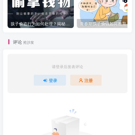
孩子偷盗行为如何处理？揭秘科学应对策略与真实案例
青
评论
抢沙发
请登录后发表评论
登录
注册