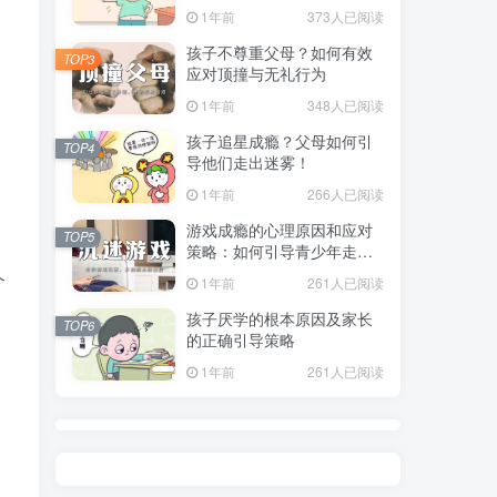
指南
1年前
373人已阅读
孩子不尊重父母？如何有效
TOP3
应对顶撞与无礼行为
1年前
348人已阅读
孩子追星成瘾？父母如何引
TOP4
导他们走出迷雾！
1年前
266人已阅读
游戏成瘾的心理原因和应对
TOP5
策略：如何引导青少年走出
虚拟世界？
个
1年前
261人已阅读
孩子厌学的根本原因及家长
TOP6
的正确引导策略
1年前
261人已阅读