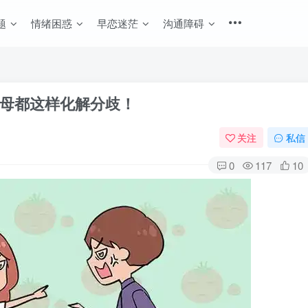
题
情绪困惑
早恋迷茫
沟通障碍
母都这样化解分歧！
关注
私信
0
117
10