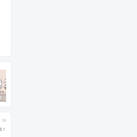
孩子不尊重父母？如何有效应对顶撞与无礼行为
孩子追星成瘾？父母如何引导他们走出迷雾！
游戏成瘾的心理原因和应对策略：如何引导青少年走出虚拟世界？
篇
和！