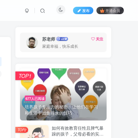
发布
开通会员
苏老师
关注
家庭幸福，快乐成长
TOP1
677人已阅读
培养孩子专注力的秘密：让他们在学习
和生活中如鱼得水的技巧
如何有效教育任性且脾气暴
TOP2
躁的孩子，父母必看的实用