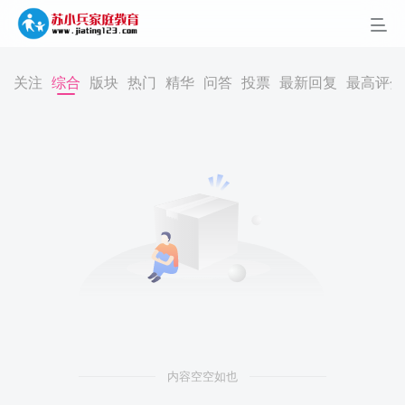
家庭矛盾
父母离异
过度溺爱
父母争吵
缺乏陪伴
家庭冷暴力
亲子关系冷淡
关注
综合
版块
热门
精华
问答
投票
最新回复
最高评分
忽视孩子感受
父母教育分歧
父母过于控制
付费课程
开通会员 尊享会员权益
登录
注册
找回密码
内容空空如也