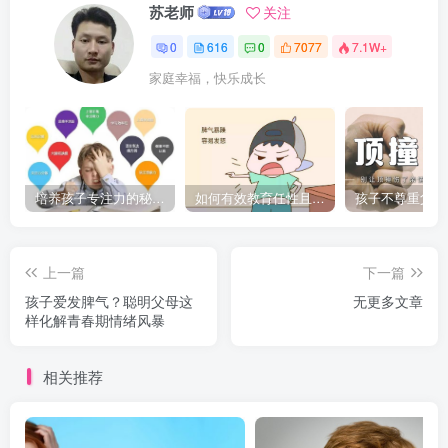
苏老师
关注
0
616
0
7077
7.1W+
家庭幸福，快乐成长
培养孩子专注力的秘密：让他们在学习和生活中如鱼得水的技巧
如何有效教育任性且脾气暴躁的孩子，父母必看的实用指南
上一篇
下一篇
孩子爱发脾气？聪明父母这
无更多文章
样化解青春期情绪风暴
相关推荐