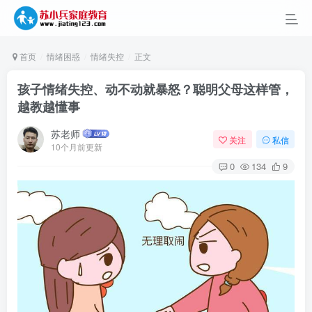
首页
情绪困惑
情绪失控
正文
孩子情绪失控、动不动就暴怒？聪明父母这样管，
越教越懂事
苏老师
关注
私信
10个月前更新
0
134
9